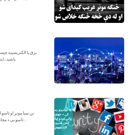
برق یا الکتریسیته چیس
باشید، اید
نن سبا مونږ او تاسو 
تاسو یې د مجازي نړۍ کې له نور سره وصل کړي یو. دغه ټولنیزي رسنۍ کېدای شي مونږ ته خورا زیات زیان واړوي، نو پدې خاطر په ټ...