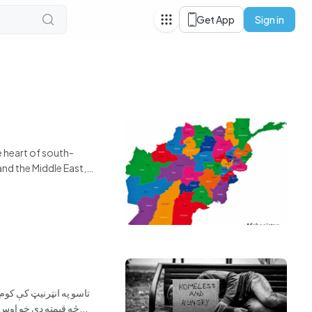
Get App
Sign in
 heart of south-
and the Middle East,
تاسو په انټرنیټ کې کوم
څه قیمته دی خو اوس ستاسو لپاره هغه جنس د نړۍ تر ټولو مهمه او اړین شی جوړ شوی دی.تاسو اوس په دې فکر کې یاست چې داسې نه چ...