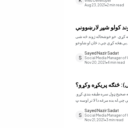
K
Web Developer
Aug 23, 2021
•
2
min read
ند کولو شپږ لارښوونې
اسه کړي. خو خوشحاله ژوند څه شی
Sayed Nazir Sadat
S
Social Media Manager of
Nov 20, 2021
•
4
min read
): څنګه پریکړه وکړو؟
ه په صحیح ډول سره طبقه بندي کړو.
Sayed Nazir Sadat
S
Social Media Manager of
Nov 21, 2021
•
3
min read