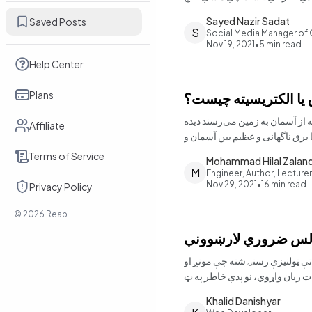
Sayed Nazir Sadat
Saved Posts
S
Social Media Manager of
Nov 19, 2021
•
5
min read
Help Center
Plans
 یا الکتریسیته چیست؟
ه از آسمان به زمین می‌رسند دیده
Affiliate
ا برق ناگهانی و عظیم بین آسمان و
Terms of Service
Mohammad Hilal Zalan
M
Engineer, Author, Lecturer
Nov 29, 2021
•
16
min read
Privacy Policy
©
2026
Reab.
اتې ټولنیزې رسنۍ شته چې مونږ او
Khalid Danishyar