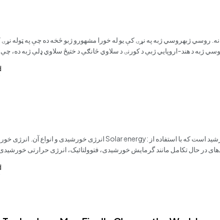
ي ژبه د هند-اروپايي ژبې د کورنۍ د سلاوي څانګې د ختيځ سلاوي ډلې ژبه ده، چې د
d
انرژی خورشیدی و انواع آن. انرژی خورشیدیانرژی خورشیدی به انگلیسی gy
ای در حال تکامل مانند گرمایش خورشیدی، فتوولتائیک، انرژی حرارتی خورشیدی
d