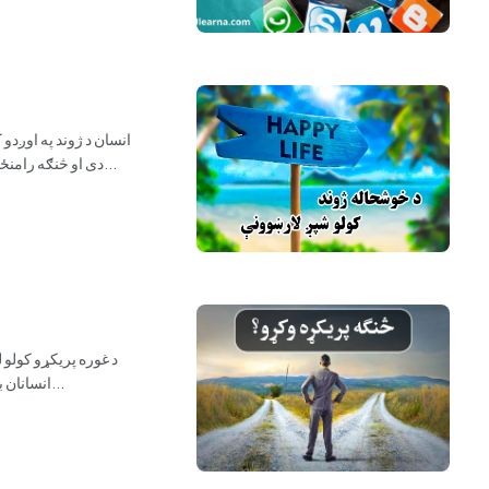
انسان د ژوند په اوږد
دی او څنګه رامنځته کېدای شي؟ د وخت په تیریدو سره، انسانانو د خوشحاله ژوند اړتیا درک کړې او تل یې هڅه کړې چې د ځان او شاوخو...
د غوره پریکړو کولو 
انسانان باید هره ورځ زرګونه پریکړې وکړي. په ژوند کې، هر څه یو انتخاب دی، پداسې حال کې چې له بده مرغه دا لا تر اوسه ټ...