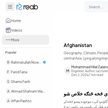
Home
Videos
More
Afghanistan
Popular
Geography, Climate, People 
central Asia. Lying along im
R
Rahmatullah Nowruz
Afghanistan has long
Mohammad Hilal Zalan
M
Engineer, Author, Lecturer
F
Farid Fana
Dec 2, 2021
•
7
min read
S
Shams Farih
A
Ahmad Shahram Wafaee
دې څخه څنګه خلاص شو
A
Affan Pashto
اکاؤنټ کې د موجوده پیسو څخه لږ