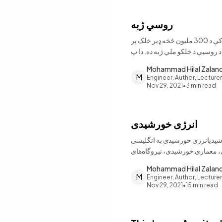
روسي ژبه
د روسی ژبی لنډه پیژندنه. روسي ژبهروسي ژبه په نړۍ کې یو له خورا مشهورو ژبو څخه ده چې په ټوله نړۍ کې د 300 ملیون څخه ډیر خلک پر
 روسيې د خلکو ملي ژبه ده. دا پ
Mohammad Hilal Zalan
M
Engineer, Author, Lecturer
Nov 29, 2021
•
3
min read
انرژی خورشیدی
Solar ener: نور و گرمای تابشی خورشید است که با استفاده از
، معماری خورشیدی، نیروگاه‌های
نمک
Mohammad Hilal Zalan
M
Engineer, Author, Lecturer
Nov 29, 2021
•
15
min read