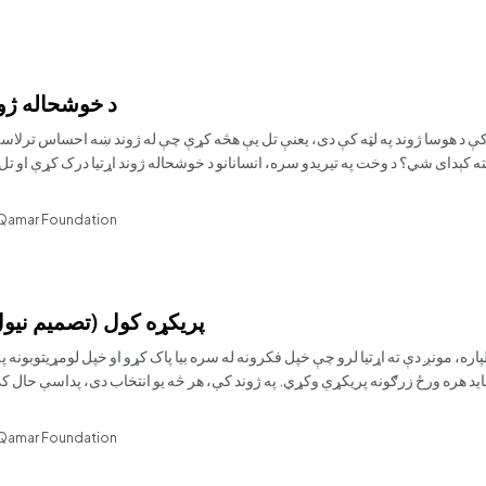
د خوشحاله ژو
و کې د هوسا ژوند په لټه کې دی، یعنې تل یې هڅه کړې چې له ژوند ښه احساس ترل
 Qamar Foundation
پریکړه کول (تصمیم نیول
لپاره، مونږ دې ته اړتیا لرو چې خپل فکرونه له سره بیا پاک کړو او خپل لومړیتوبون
 Qamar Foundation