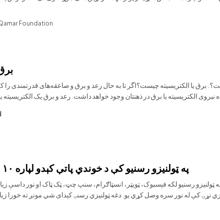
 Qamar Foundation
برق
ت؟. برق یا الکتریسیته چیست؟اگر تا به حال رعد و برق و صاعقه‌های قدرتمندی را ک
ه نیروی الکتریسیته یا برق در ذهنتان وجود خواهد داشت. رعد و برق یک الکتریسیته ی
d
په ټولنیزو رسنیو کې د خوندي پاتې کېدو لپاره ۱۰ لس ضروري لارښوونې
له ټولنیزو رسنیو لکه فېسبوک، ټویټر، انسټاګرام، سنپ چټ، ټک ټاک او نور داسې زی