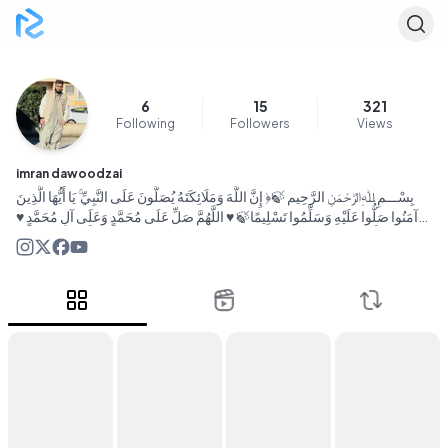
6
15
321
Following
Followers
Views
imran dawoodzai
بِسْـــمِ ﷲِالرَّحْمَنِ الرَّحِيم 🍃‌‏﴿ إِنَّ اللَّهَ وَمَلَائِكَتَهُ يُصَلُّونَ عَلَى النَّبِيِّ ۚ يَا أَيُّهَا الَّذِينَ
آمَنُوا صَلُّوا عَلَيْهِ وَسَلِّمُوا تَسْلِيمًا🍃 ♥ اللَّهُمَّ صَلِّ عَلَى مُحَمَّدٍ وَعَلَى آلِ مُحَمَّدٍ ♥
كَمَا صَلَّیْتَ عَلَى إِبْرَاهِیمَ وَعَلَى آلِ إِبْرَاهِیمَ إِنَّكَ حَمِیدٌ مَجِیدٌ ♥ اللَّهُمَّ بَارِكْ عَلَى
مُحَمَّدٍ وَعَلَى آلِ مُحَمَّدٍ ♥ كَمَا بَارَكْتَ عَلَى إِبْرَ